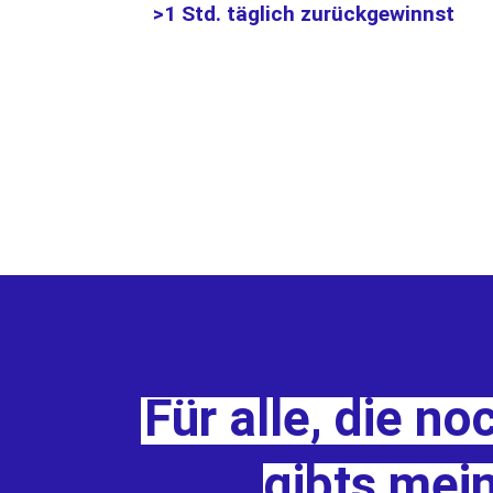
>1 Std. täglich zurückgewinnst
Für alle, die n
gibts mei