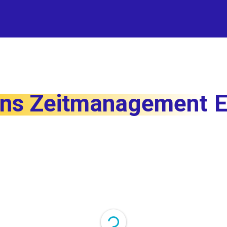
 ins Zeitmanagement
E