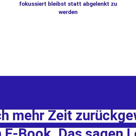
fokussiert bleibst statt abgelenkt zu
werden
Marie's
Methoden
werden
angewendet
bei:
och mehr Zeit zurückg
n E-Book. Das sagen L