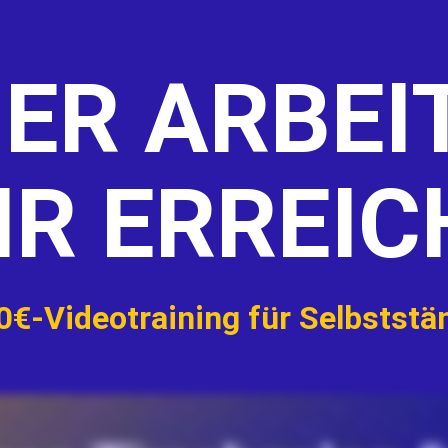
ER ARBEIT
R ERREIC
0€-Videotraining für Selbststä