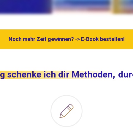
Noch mehr Zeit gewinnen? -> E-Book bestellen!
ng schenke ich dir Methoden,
dur